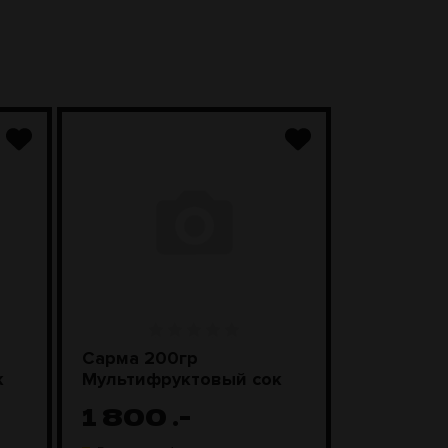
Сарма 200гр
Sebero Cl
к
Мультифруктовый сок
Смороди
леденцы
1 800
.-
1 100