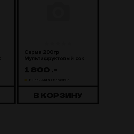
Сарма 200гр
Sebero Cl
к
Мультифруктовый сок
Смороди
леденцы
1 800
.-
1 100
В наличии в 1 магазине
В наличии в
В КОРЗИНУ
В К