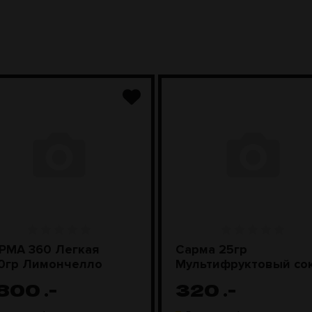
РМА 360 Легкая
Сарма 25гр
0гр Лимончелло
Мультифруктовый со
 800
.-
320
.-