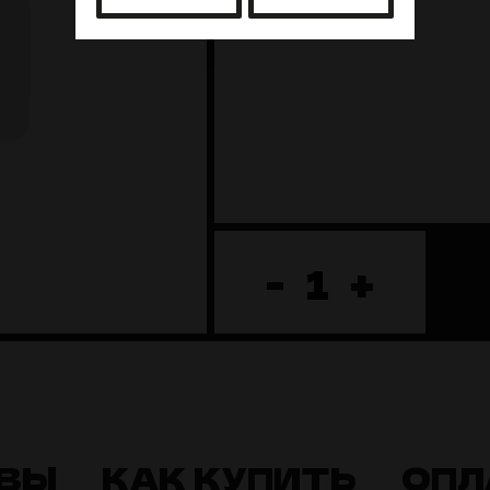
-
+
ВЫ
КАК КУПИТЬ
ОПЛ