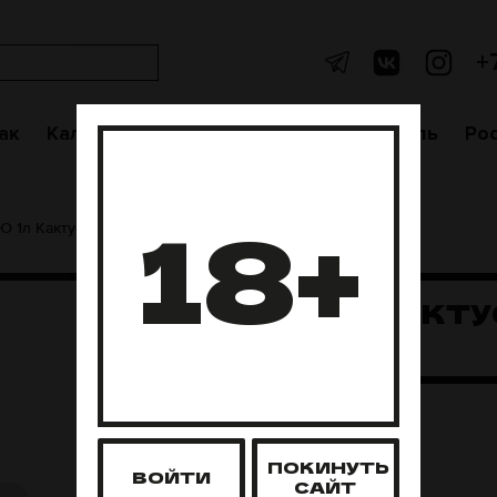
+
ак
Кальяны
Аксессуары
Чаши
Уголь
Po
18+
Ю 1л Кактус-Ренет
ЛЬЮ 1Л КАКТУ
РЕНЕТ
Нет в наличии
ПОКИНУТЬ
ВОЙТИ
САЙТ