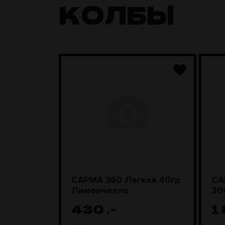
КОЛБЫ
ара
САРМА 360 Легкая 40гр
СА
D Steel
Лимончелло
20
430
.-
1