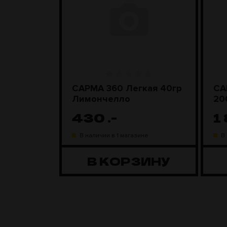
ара
САРМА 360 Легкая 40гр
СА
D Steel
Лимончелло
20
430
.-
1
ине
В наличии в 1 магазине
В
ЗИНУ
В КОРЗИНУ