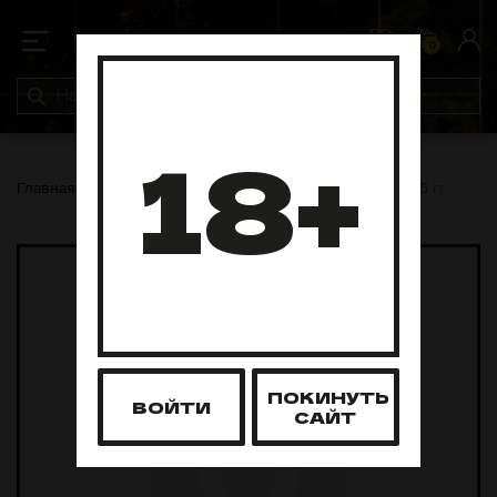
0
0
18+
Главная
Табак для кальяна
Mr Brew
Mr Brew 25 грамм
ПОКИНУТЬ
ВОЙТИ
САЙТ