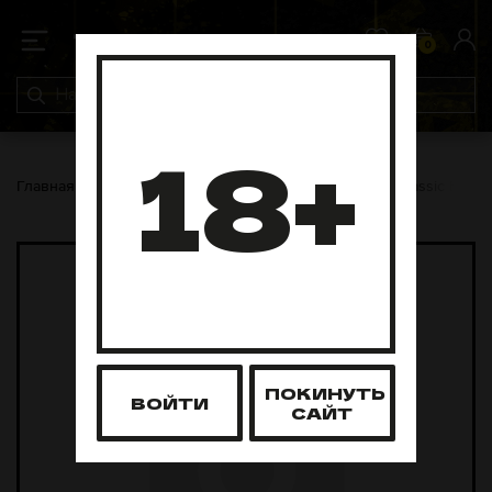
0
0
18+
Главная
Аксессуары
Мундштуки
Мундштук Сlassic Blue (
ПОКИНУТЬ
ВОЙТИ
САЙТ