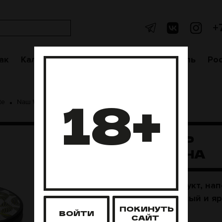
+
ак
Кальяны
Аксессуары
Чаши
Уголь
Po
18+
te
Nаш White 100 грамм
Naш 100гр Гуанабана
NAШ 100ГР
ГУАНАБАНА
Экзотический фрукт, на
Густой, насыщенный и яр
ПОКИНУТЬ
ВОЙТИ
САЙТ