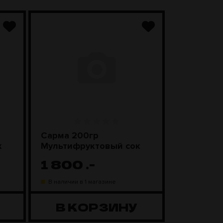
Сарма 200гр
Sebero Cl
к
Мультифруктовый сок
Смороди
леденцы
1 800
.-
1 100
В наличии в 1 магазине
В наличии в
В КОРЗИНУ
В К