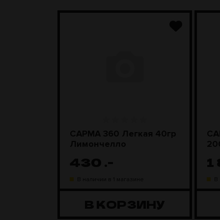
ара
САРМА 360 Легкая 40гр
СА
D Steel
Лимончелло
20
430
.-
1
ине
В наличии в 1 магазине
В
ЗИНУ
В КОРЗИНУ