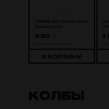
ара
САРМА 360 Легкая 40гр
СА
D Steel
Лимончелло
20
430
.-
1
ине
В наличии в 1 магазине
В
ЗИНУ
В КОРЗИНУ
КОЛБЫ