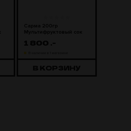
Сарма 200гр
Sebero Cl
к
Мультифруктовый сок
Смороди
леденцы
1 800
.-
1 100
В наличии в 1 магазине
В наличии в
В КОРЗИНУ
В К