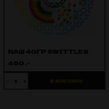
NAШ 40ГР SWITTLES
450
.-
-
+
В КОРЗИНУ