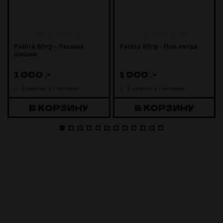
Palitra 80гр - Лесные
Palitra 80гр - Пол литра
шишки
1 000
.-
1 000
.-
В наличии в 1 магазине
В наличии в 1 магазине
В КОРЗИНУ
В КОРЗИНУ