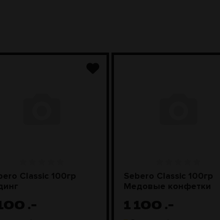
bero Classic 100гр
Sebero Classic 100гр
динг
Медовые конфетки
 100
.-
1 100
.-