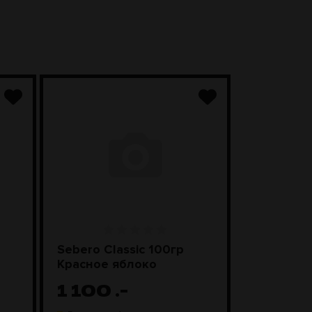
Sebero Classic 100гр
SEBERO Bl
Красное яблоко
Лимонны
1 100
.-
1 20