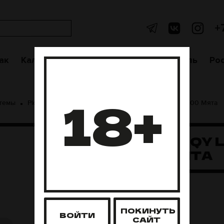
+
ак
Кальяны
Аксессуары
Чаши
Уголь
Po
18+
стемы
Plonq
Plonq Roqy L 20000
Plonq Roqy L 20000 Мята
PLONQ ROQY 
20000 МЯТА
Нет в наличии
ПОКИНУТЬ
ВОЙТИ
САЙТ