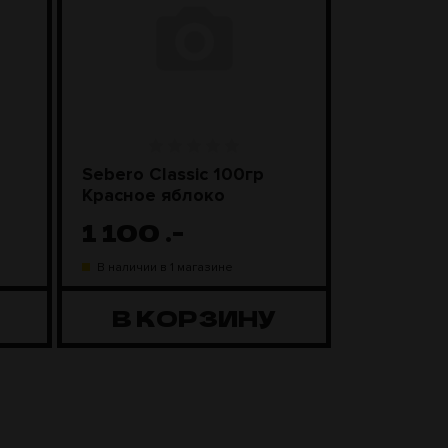
Sebero Classic 100гр
SEBERO Bl
Красное яблоко
Лимонны
1 100
.-
1 20
В наличии в 1 магазине
В наличии в
В КОРЗИНУ
В К