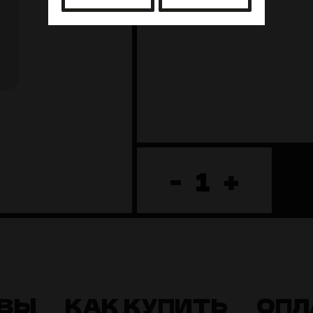
-
+
ВЫ
КАК КУПИТЬ
ОПЛ