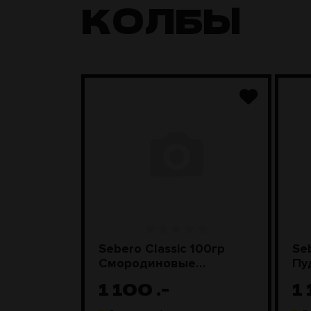
КОЛБЫ
Грибы со
Sebero Classic 100гр
Se
Смородиновые
Пу
леденцы
1 100
.-
1