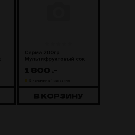
Сарма 200гр
Sebero Cl
к
Мультифруктовый сок
Смороди
леденцы
1 800
.-
1 100
В наличии в 1 магазине
В наличии в
В КОРЗИНУ
В К