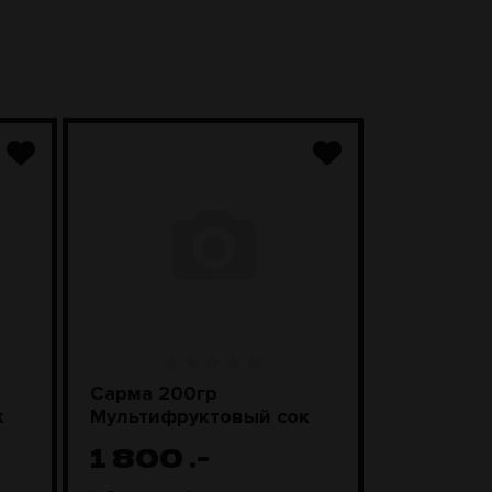
Сарма 200гр
Sebero Cl
к
Мультифруктовый сок
Смороди
леденцы
1 800
.-
1 100