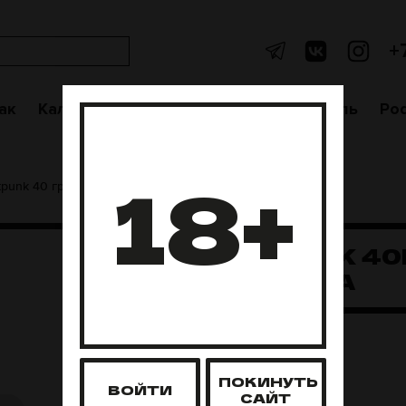
+
ак
Кальяны
Аксессуары
Чаши
Уголь
Po
18+
tpunk 40 грамм
Rustpunk 40гр Фрутелла
RUSTPUNK 40
ФРУТЕЛЛА
Нет в наличии
ПОКИНУТЬ
ВОЙТИ
САЙТ