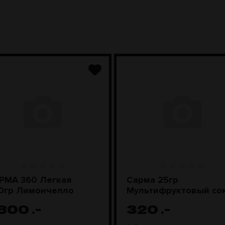
РМА 360 Легкая
Сарма 25гр
0гр Лимончелло
Мультифруктовый со
 800
.-
320
.-