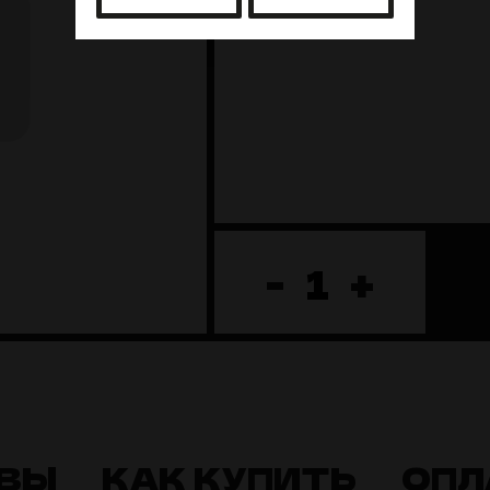
-
+
ВЫ
КАК КУПИТЬ
ОПЛ