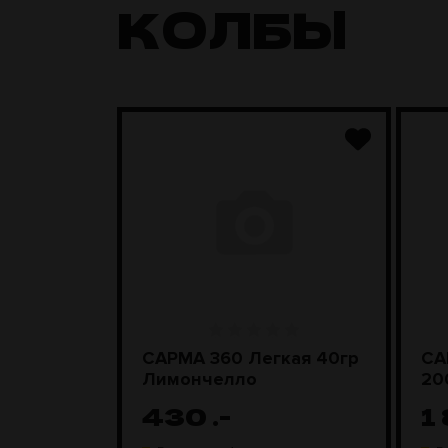
КОЛБЫ
ара
САРМА 360 Легкая 40гр
СА
D Steel
Лимончелло
20
430
.-
1