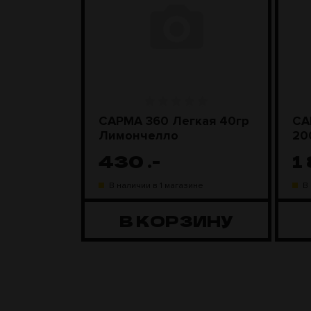
ара
САРМА 360 Легкая 40гр
СА
D Steel
Лимончелло
20
430
.-
1
ине
В наличии в 1 магазине
В
ЗИНУ
В КОРЗИНУ