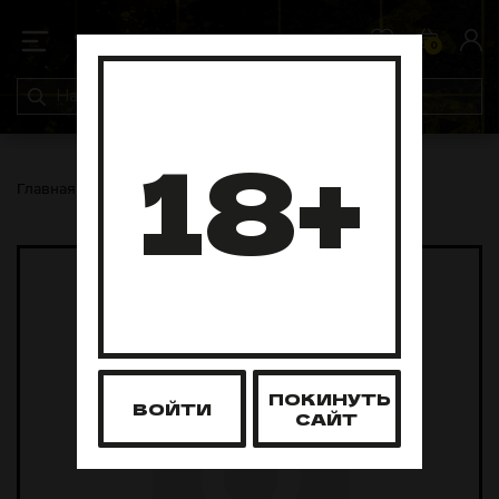
0
0
18+
Главная
ЖТ
STELS
Stels slim - Cold Dry
ПОКИНУТЬ
ВОЙТИ
САЙТ