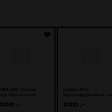
РМА 360 Легкая
Сарма 25гр
0гр Лимончелло
Мультифруктовый со
 800
.-
320
.-