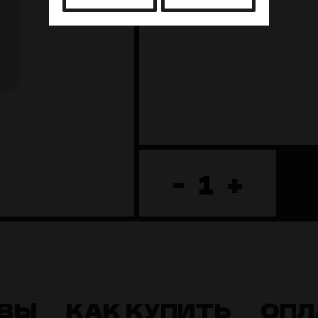
-
+
ВЫ
КАК КУПИТЬ
ОПЛ