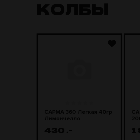
КОЛБЫ
ара
САРМА 360 Легкая 40гр
СА
D Steel
Лимончелло
20
430
.-
1