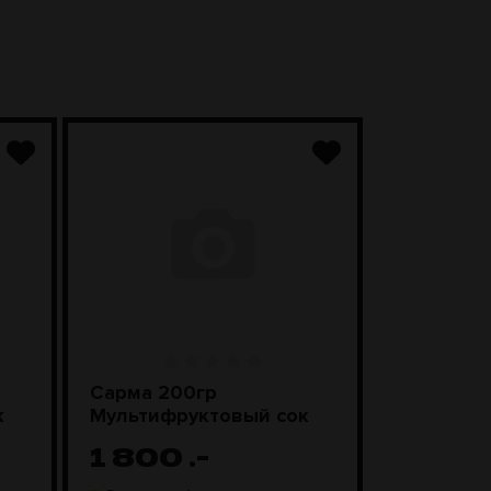
Сарма 200гр
Sebero Cl
к
Мультифруктовый сок
Смороди
леденцы
1 800
.-
1 100