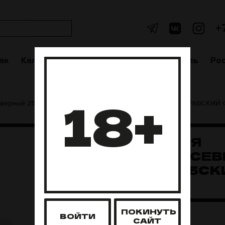
+
ак
Кальяны
Аксессуары
Чаши
Уголь
Po
18+
верный 25 грамм
Табак для кальяна Северный 25гр АРАБСКИЙ
ТАБАК ДЛЯ
КАЛЬЯНА СЕ
25ГР АРАБСК
ФРУКТ
ПОКИНУТЬ
Нет в наличии
ВОЙТИ
САЙТ