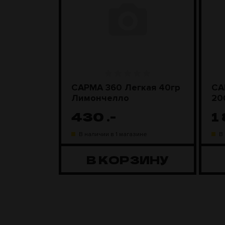
ара
САРМА 360 Легкая 40гр
СА
D Steel
Лимончелло
20
430
.-
1
ине
В наличии в 1 магазине
В
ЗИНУ
В КОРЗИНУ