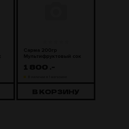
Сарма 200гр
Sebero Cl
к
Мультифруктовый сок
Смороди
леденцы
1 800
.-
1 100
В наличии в 1 магазине
В наличии в
В КОРЗИНУ
В К