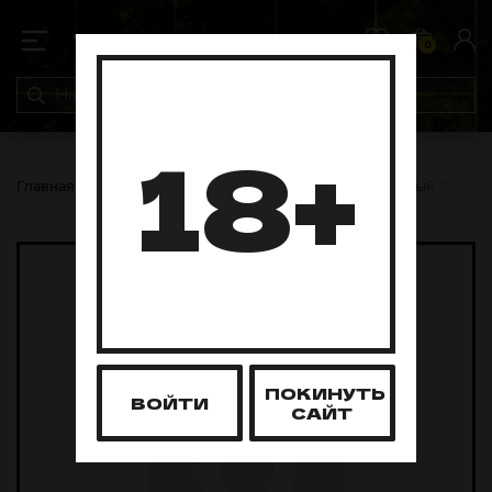
0
0
18+
Главная
Табак для кальяна
Северный
Северный 25 гра
ПОКИНУТЬ
ВОЙТИ
САЙТ