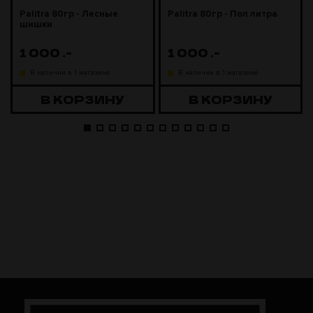
Palitra 80гр - Лесные
Palitra 80гр - Пол литра
шишки
1 000
.-
1 000
.-
В наличии в 1 магазине
В наличии в 1 магазине
В КОРЗИНУ
В КОРЗИНУ