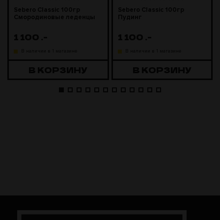
Sebero Classic 100гр
Sebero Classic 100гр
Смородиновые леденцы
Пудинг
1 100
.-
1 100
.-
В наличии в 1 магазине
В наличии в 1 магазине
В КОРЗИНУ
В КОРЗИНУ