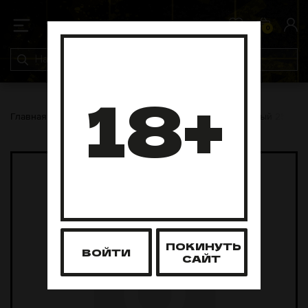
0
0
18+
Главная
Табак для кальяна
Северный
Северный 25 гра
ПОКИНУТЬ
ВОЙТИ
САЙТ