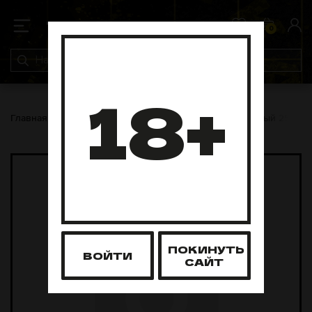
0
0
18+
Главная
Табак для кальяна
Северный
Северный 25 гра
ПОКИНУТЬ
ВОЙТИ
САЙТ