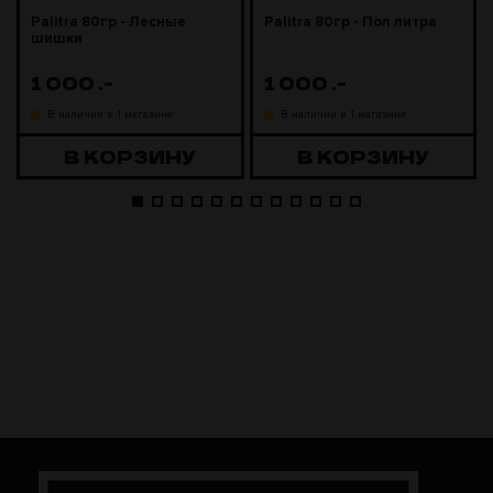
Palitra 80гр - Лесные
Palitra 80гр - Пол литра
шишки
1 000
.-
1 000
.-
В наличии в 1 магазине
В наличии в 1 магазине
В КОРЗИНУ
В КОРЗИНУ