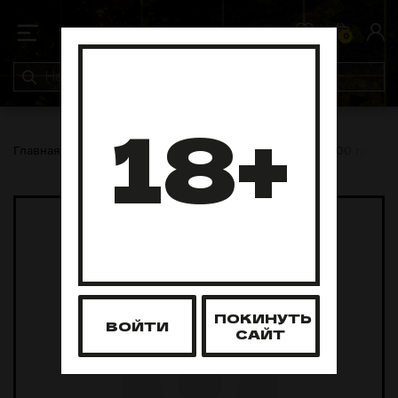
0
0
18+
Главная
Табак для кальяна
Mr Brew
Mr Brew 200 грамм
ПОКИНУТЬ
ВОЙТИ
САЙТ