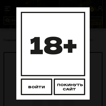
0
0
18+
Главная
Табак для кальяна
Mr Brew
Mr Brew 200 грамм
ПОКИНУТЬ
ВОЙТИ
САЙТ