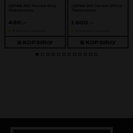
САРМА 360 Легкая 40гр
САРМА 360 Легкая 200гр
Лимончелло
Лимончелло
430
.-
1 800
.-
В наличии в 1 магазине
В наличии в 1 магазине
В КОРЗИНУ
В КОРЗИНУ