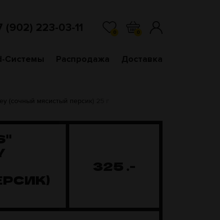
7 (902) 223-03-11
0
0
d-Системы
Распродажа
Доставка
rley (сочный мясистый персик) 25 г
S"
Y
325
.-
РСИК)