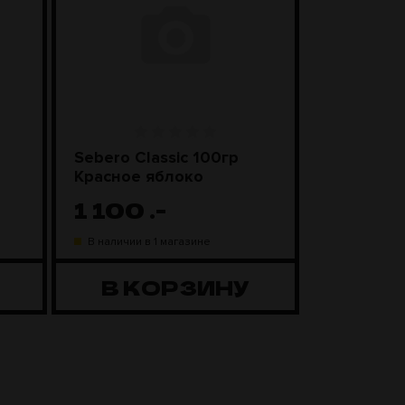
Sebero Classic 100гр
SEBERO Bl
Красное яблоко
Лимонны
1 100
.-
1 20
В наличии в 1 магазине
В наличии в
В КОРЗИНУ
В К