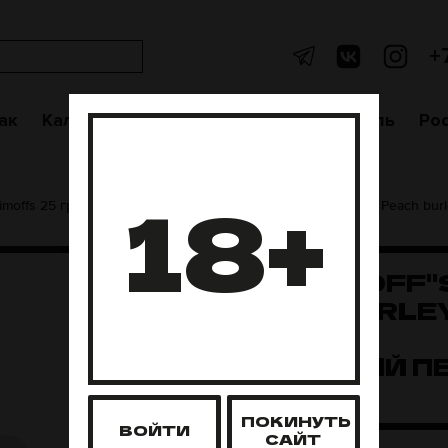
+
ак
Кальяны
Аксессуары
Чаши
Уголь
Po
18+
fimoffs 25 грамм
Trofimoffs BRL 25 грамм
"Trofimoff"s" Peach bu
"TROFIMOFF"
PEACH BURLE
(СОЧНЫЙ
МЯСИСТЫЙ ПЕ
25 Г
ПОКИНУТЬ
ВОЙТИ
САЙТ