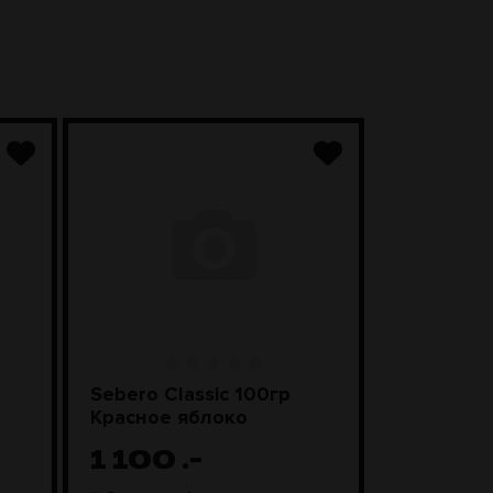
Sebero Classic 100гр
SEBERO Bl
Красное яблоко
Лимонны
1 100
.-
1 20