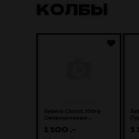
КОЛБЫ
Грибы со
Sebero Classic 100гр
Se
Смородиновые
Пу
леденцы
1 100
.-
1