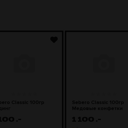
bero Classic 100гр
Sebero Classic 100гр
динг
Медовые конфетки
 100
.-
1 100
.-