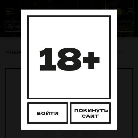
0
0
18+
Главная
Табак для кальяна
Trofimoffs
Trofimoffs 125 грам
ПОКИНУТЬ
ВОЙТИ
САЙТ