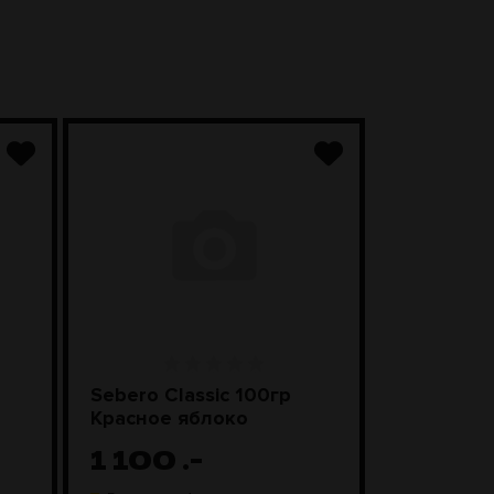
Sebero Classic 100гр
SEBERO Bl
Красное яблоко
Лимонны
1 100
.-
1 20