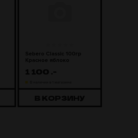
Sebero Classic 100гр
SEBERO Bl
Красное яблоко
Лимонны
1 100
.-
1 20
В наличии в 1 магазине
В наличии в
В КОРЗИНУ
В К