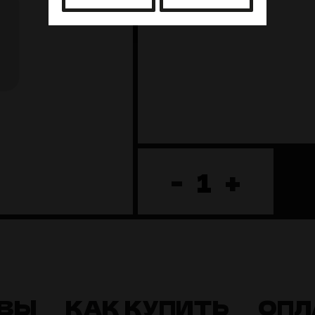
-
+
ВЫ
КАК КУПИТЬ
ОПЛ