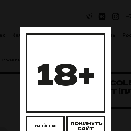
+
ак
Кальяны
Аксессуары
Чаши
Уголь
Po
18+
(Плохая партия)
УГОЛЬ COCO
22ММ 72ШТ (
ПАРТИЯ)
ПОКИНУТЬ
ВОЙТИ
САЙТ