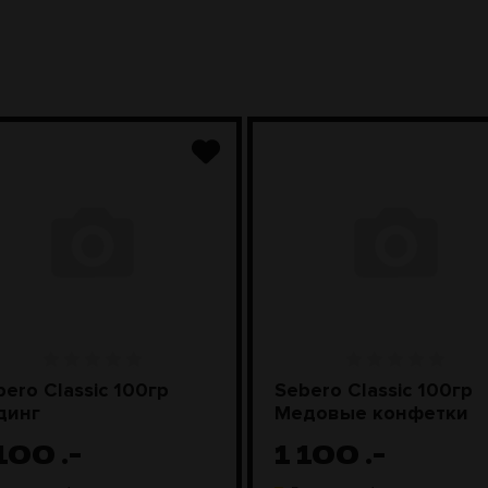
bero Classic 100гр
Sebero Classic 100гр
динг
Медовые конфетки
 100
.-
1 100
.-