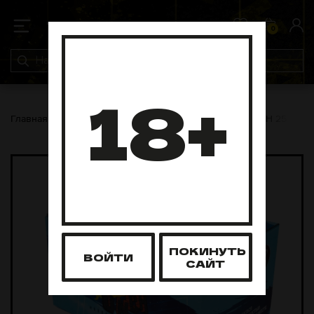
0
0
18+
Главная
Уголь
Punch
Уголь для кальяна PUNCH 25 мм 7
ПОКИНУТЬ
ВОЙТИ
САЙТ