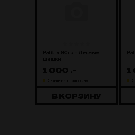
nyx)
Palitra 80гр - Лесные
Pal
шишки
1 000
.-
1
ине
В наличии в 1 магазине
В
ЗИНУ
В КОРЗИНУ