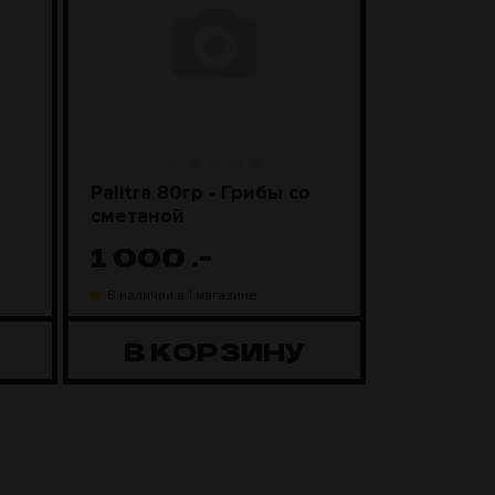
Palitra 80гр - Грибы со
Чаша Kong
сметаной
Black
1 000
.-
1 98
В наличии в 1 магазине
В наличии в
В КОРЗИНУ
В К