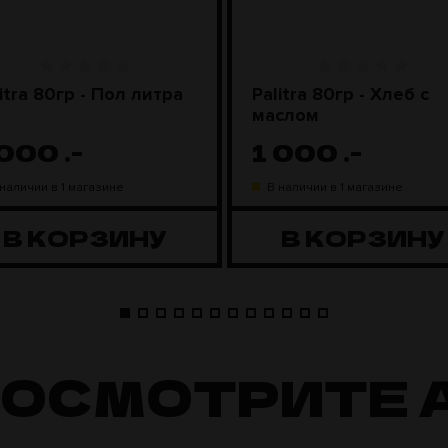
itra 80гр - Пол литра
Palitra 80гр - Хлеб с
маслом
 000
.-
1 000
.-
 наличии в 1 магазине
В наличии в 1 магазине
В КОРЗИНУ
В КОРЗИНУ
ПОСМОТРИТЕ 