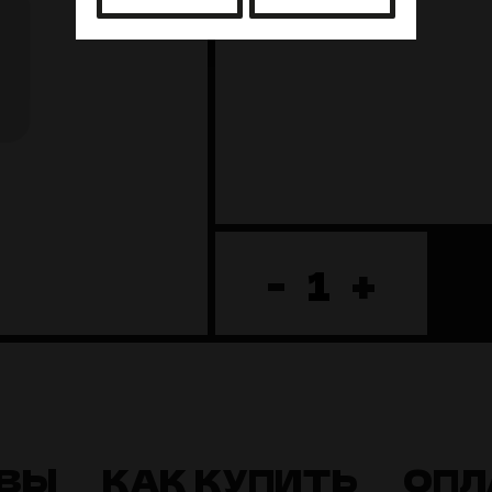
-
+
ВЫ
КАК КУПИТЬ
ОПЛ