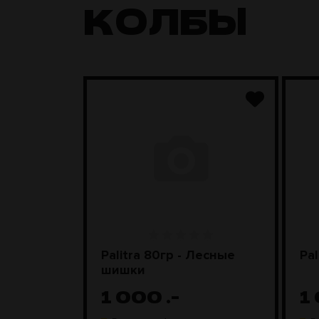
КОЛБЫ
nyx)
Palitra 80гр - Лесные
Pal
шишки
1 000
.-
1