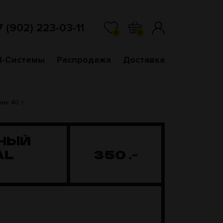
7 (902) 223-03-11
0
0
d-Системы
Распродажа
Доставка
лик 40 г
РНЫЙ
AL
350
.-