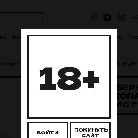
+
ак
Кальяны
Аксессуары
Чаши
Уголь
Po
18+
верный Professional 40 грамм
Ветер Северный Professional Бази
ВЕТЕР СЕВЕ
PROFESSION
БАЗИЛИК 40 Г
Нет в наличии
ПОКИНУТЬ
ВОЙТИ
САЙТ