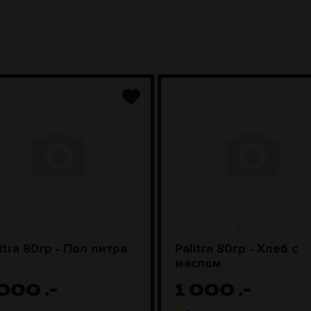
itra 80гр - Пол литра
Palitra 80гр - Хлеб с
маслом
 000
.-
1 000
.-