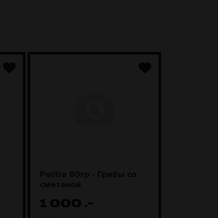
Palitra 80гр - Грибы со
Чаша Kong
сметаной
Black
1 000
.-
1 98