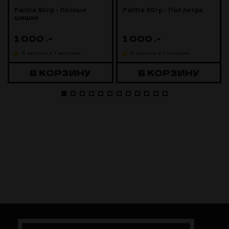
Palitra 80гр - Лесные
Palitra 80гр - Пол литра
шишки
1 000
.-
1 000
.-
В наличии в 1 магазине
В наличии в 1 магазине
В КОРЗИНУ
В КОРЗИНУ