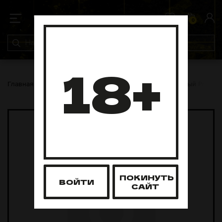
0
0
18+
Главная
Табак для кальяна
Северный
Северный Profess
ПОКИНУТЬ
ВОЙТИ
САЙТ