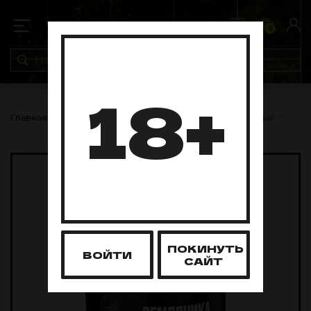
0
0
18+
Главная
Табак для кальяна
Северный
Северный Profess
ПОКИНУТЬ
ВОЙТИ
САЙТ