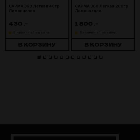
САРМА 360 Легкая 40гр
САРМА 360 Легкая 200гр
Лимончелло
Лимончелло
430
.-
1 800
.-
В наличии в 1 магазине
В наличии в 1 магазине
В КОРЗИНУ
В КОРЗИНУ