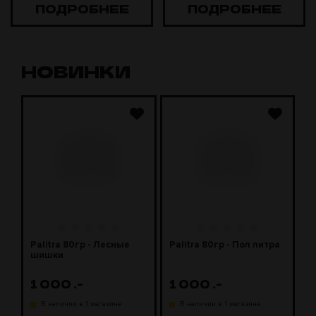
ПОДРОБНЕЕ
ПОДРОБНЕЕ
НОВИНКИ
J
Palitra 80гр - Лесные
Palitra 80гр - Пол литра
P
шишки
м
1 000
.-
1 000
.-
В наличии в 1 магазине
В наличии в 1 магазине