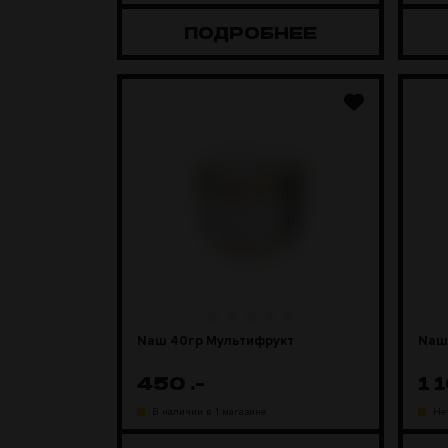
ПОДРОБНЕЕ
Naш 40гр Мультифрукт
Naш
450
.-
1 
В наличии в 1 магазине
Не