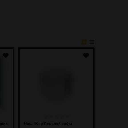
вник
Naш 40гр Ледяной арбуз