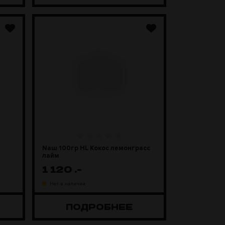
Naш 100гр HL Кокос лемонграсс
лайм
1 120
.-
Нет в наличии
ПОДРОБНЕЕ