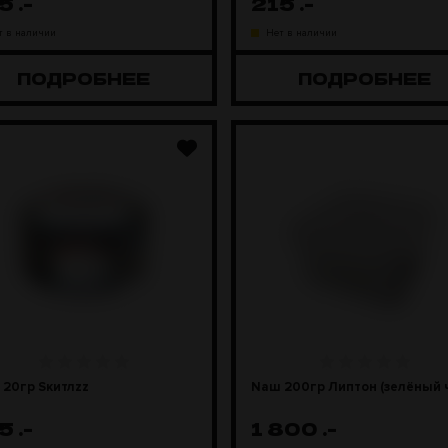
15
.-
215
.-
т в наличии
Нет в наличии
ПОДРОБНЕЕ
ПОДРОБНЕЕ
20гр Sкитлzz
Naш 200гр Липтон (зелёный ч
15
.-
1 800
.-