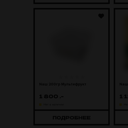
Naш 200гр Мультифрукт
Naш
1 800
.-
1 
Нет в наличии
Не
ПОДРОБНЕЕ