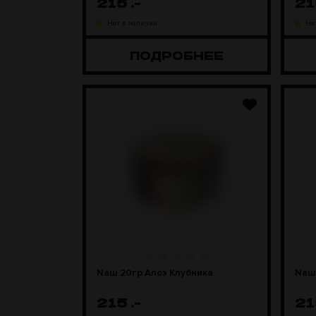
215
.-
2
Нет в наличии
Не
ПОДРОБНЕЕ
Nаш 20гр Алоэ Клубника
Naш 
215
.-
2