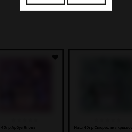
 40гр Арбуз Ягоды
Naш 40гр Смородина крыжо