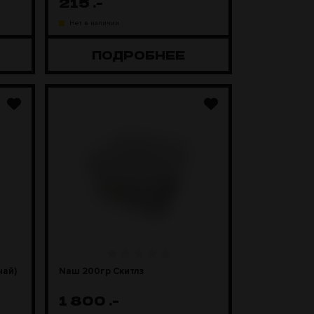
215
.-
Нет в наличии
ПОДРОБНЕЕ
ай)
Naш 200гр Скитлз
1 800
.-