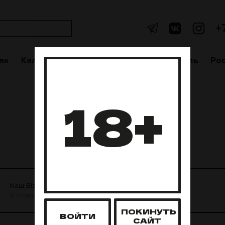
+
ак
Кальяны
Аксессуары
Чаши
Уголь
Po
18+
Nаш Black
Nаш White
0 товаров
0 товаров
ПОКИНУТЬ
ВОЙТИ
САЙТ