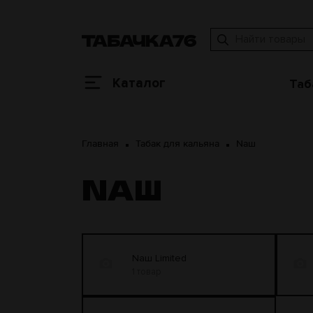
Каталог
Таб
Главная
Табак для кальяна
Nаш
NАШ
Nаш Limited
1 товар