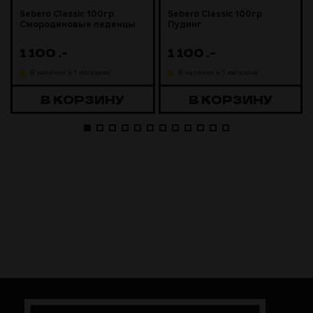
Sebero Classic 100гр
Sebero Classic 100гр
Смородиновые леденцы
Пудинг
1 100
.-
1 100
.-
В наличии в 1 магазине
В наличии в 1 магазине
В КОРЗИНУ
В КОРЗИНУ