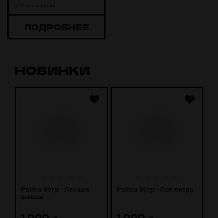
Нет в наличии
ПОДРОБНЕЕ
НОВИНКИ
J
Palitra 80гр - Лесные
Palitra 80гр - Пол литра
P
шишки
м
1 000
.-
1 000
.-