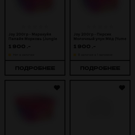
Joy 200гр - Маракуйя
Joy 200гр - Персик
Папайя Морковь (Jungle
Молочный улун Мёд (Yume
Juice)
Tea)
1 900
.-
1 900
.-
Нет в наличии
В наличии в 1 магазине
ПОДРОБНЕЕ
ПОДРОБНЕЕ