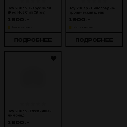
Joy 200гр Цитрус Чили
Joy 200гр - Виноградно-
(Red Hot Chili Citrus)
тропический шейк
1 900
.-
1 900
.-
Нет в наличии
Нет в наличии
ПОДРОБНЕЕ
ПОДРОБНЕЕ
Joy 200гр - Ежевичный
лимонад
1 900
.-