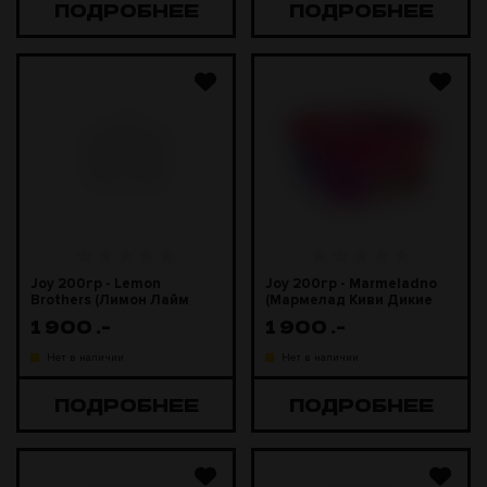
ПОДРОБНЕЕ
ПОДРОБНЕЕ
Joy 200гр - Lemon
Joy 200гр - Marmeladno
Brothers (Лимон Лайм
(Мармелад Киви Дикие
Ревень)
ягоды)
1 900
.-
1 900
.-
Нет в наличии
Нет в наличии
ПОДРОБНЕЕ
ПОДРОБНЕЕ