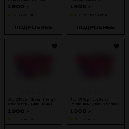
Эвкалипт)
1 900
.-
1 900
.-
Нет в наличии
В наличии в 1 магазине
ПОДРОБНЕЕ
ПОДРОБНЕЕ
Joy 200гр - Green Energy
Joy 200гр - Joyberry
(Энергетик Киви Лайм)
(Малина Клубника Черная
смородина)
1 900
.-
1 900
.-
Нет в наличии
Нет в наличии