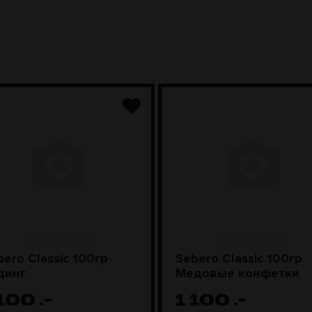
bero Classic 100гр
Sebero Classic 100гр
динг
Медовые конфетки
 100
.-
1 100
.-