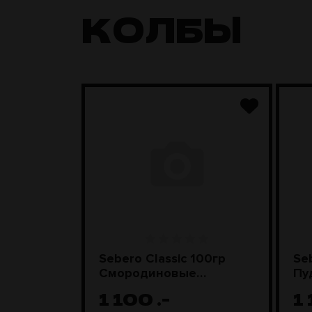
КОЛБЫ
Грибы со
Sebero Classic 100гр
Se
Смородиновые
Пу
леденцы
1 100
.-
1