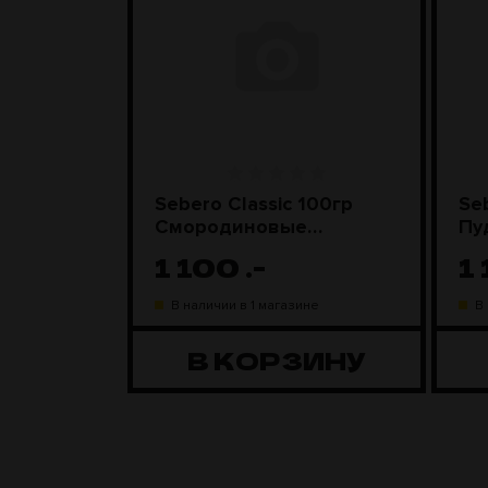
Грибы со
Sebero Classic 100гр
Se
Смородиновые
Пу
леденцы
1 100
.-
1
ине
В наличии в 1 магазине
В
ЗИНУ
В КОРЗИНУ