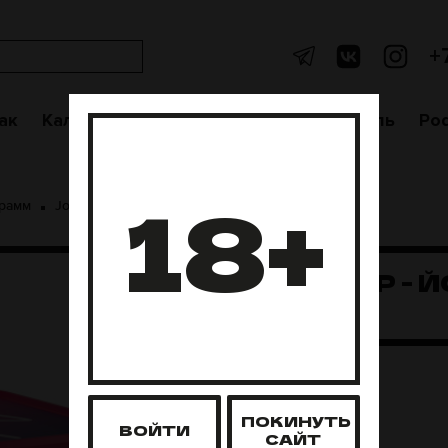
+
ак
Кальяны
Аксессуары
Чаши
Уголь
Po
18+
грамм
Joy 200гр - Йогурт с киви
JOY 200ГР - 
С КИВИ
ПОКИНУТЬ
ВОЙТИ
САЙТ