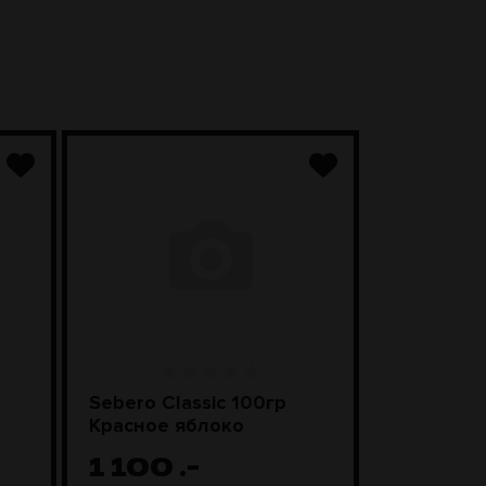
Sebero Classic 100гр
SEBERO Bl
Красное яблоко
Лимонны
1 100
.-
1 20