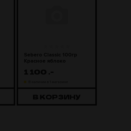
Sebero Classic 100гр
SEBERO Bl
Красное яблоко
Лимонны
1 100
.-
1 20
В наличии в 1 магазине
В наличии в
В КОРЗИНУ
В К