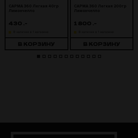
САРМА 360 Легкая 40гр
САРМА 360 Легкая 200гр
Лимончелло
Лимончелло
430
.-
1 800
.-
В наличии в 1 магазине
В наличии в 1 магазине
В КОРЗИНУ
В КОРЗИНУ