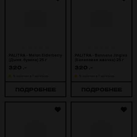
PALITRA - Melon Elderberry
PALITRA - Bannana Jingles
(Дыня, бузина) 25 г
(Банановая жвачка) 25 г
320
.-
320
.-
В наличии в 1 магазине
В наличии в 1 магазине
ПОДРОБНЕЕ
ПОДРОБНЕЕ