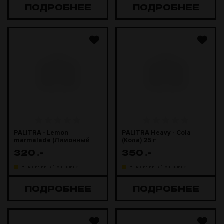
ПОДРОБНЕЕ
ПОДРОБНЕЕ
PALITRA - Lemon
PALITRA Heavy - Cola
marmalade (Лимонный
(Кола) 25 г
мармелад) 25 г
320
.-
350
.-
В наличии в 1 магазине
В наличии в 1 магазине
ПОДРОБНЕЕ
ПОДРОБНЕЕ