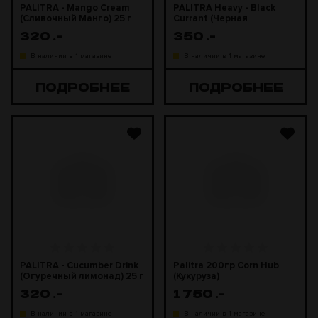
PALITRA - Mango Cream
PALITRA Heavy - Black
(Сливочный Манго) 25 г
Currant (Черная
смородина) 25 г
320
.-
350
.-
В наличии в 1 магазине
В наличии в 1 магазине
ПОДРОБНЕЕ
ПОДРОБНЕЕ
PALITRA - Cucumber Drink
Palitra 200гр Corn Hub
(Огуречный лимонад) 25 г
(Кукуруза)
320
.-
1 750
.-
В наличии в 1 магазине
В наличии в 1 магазине