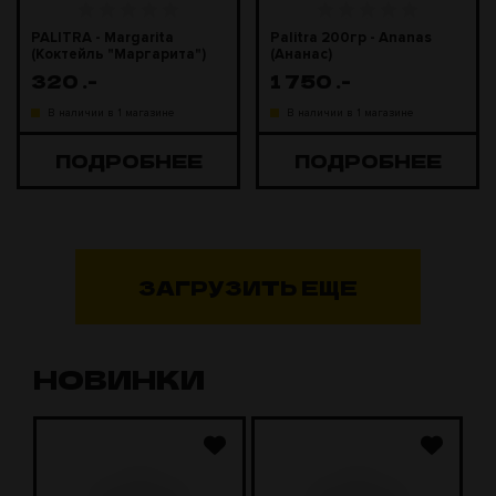
PALITRA - Margarita
Palitra 200гр - Ananas
(Коктейль "Маргарита")
(Ананас)
25 г NEW!!!
320
.-
1 750
.-
В наличии в 1 магазине
В наличии в 1 магазине
ПОДРОБНЕЕ
ПОДРОБНЕЕ
ЗАГРУЗИТЬ ЕЩЕ
НОВИНКИ