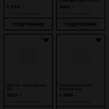
(Грейпфрутовый сок) 25 г
1 750
.-
320
.-
В наличии в 1 магазине
В наличии в 1 магазине
ПОДРОБНЕЕ
ПОДРОБНЕЕ
PALITRA - Apple (Яблоко)
Palitra 200гр Rai Sat
25 г
(Райский Сад)
320
.-
1 750
.-
В наличии в 1 магазине
В наличии в 1 магазине