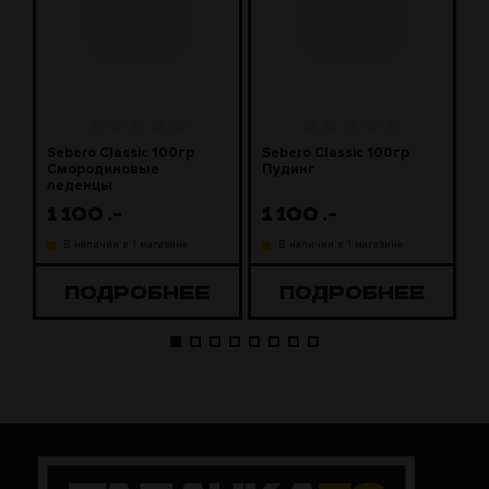
Sebero Classic 100гр
Sebero Classic 100гр
S
Смородиновые
Пудинг
М
леденцы
1 100
.-
1 100
.-
1
В наличии в 1 магазине
В наличии в 1 магазине
ПОДРОБНЕЕ
ПОДРОБНЕЕ