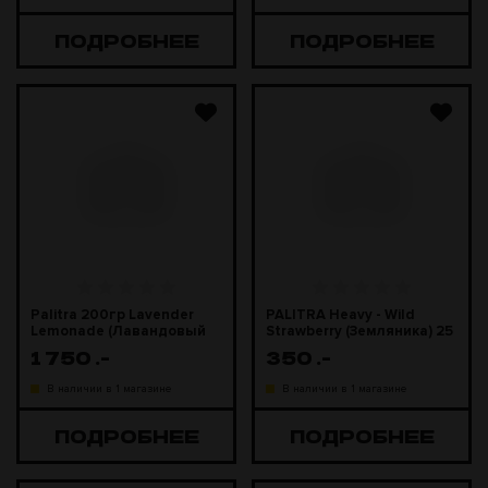
ПОДРОБНЕЕ
ПОДРОБНЕЕ
Palitra 200гр Lavender
PALITRA Heavy - Wild
Lemonade (Лавандовый
Strawberry (Земляника) 25
Лимонад)
г
1 750
.-
350
.-
В наличии в 1 магазине
В наличии в 1 магазине
ПОДРОБНЕЕ
ПОДРОБНЕЕ