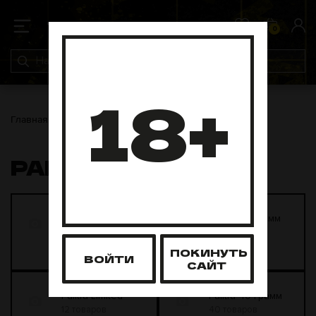
0
0
18+
Главная
Табак для кальяна
Palitra
PALITRA
Palitra 200
Palitra 25 грамм
грамм
0 товаров
0 товаров
ПОКИНУТЬ
ВОЙТИ
САЙТ
Palitra Limited
Palitra 40 грамм
12 товаров
40 товаров