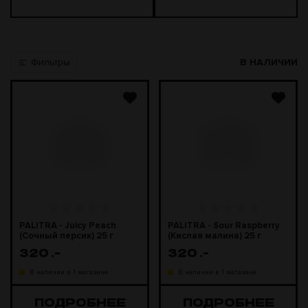
Фильтры
В НАЛИЧИИ
PALITRA - Juicy Peach
PALITRA - Sour Raspberry
(Сочный персик) 25 г
(Кислая малина) 25 г
320
.-
320
.-
В наличии в 1 магазине
В наличии в 1 магазине
ПОДРОБНЕЕ
ПОДРОБНЕЕ