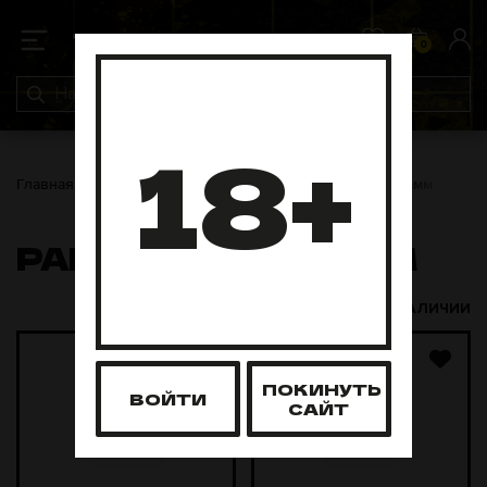
0
0
18+
Главная
Табак для кальяна
Palitra
Palitra 40 грамм
PALITRA 40 ГРАММ
В НАЛИЧИИ
ПОКИНУТЬ
ВОЙТИ
САЙТ