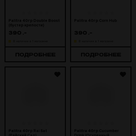
Palitra 40гр Double Boost
Palitra 40гр Corn Hub
(бустер крепости)
390
.-
390
.-
В наличии в 1 магазине
В наличии в 1 магазине
ПОДРОБНЕЕ
ПОДРОБНЕЕ
Palitra 40гр Rai Sat
Palitra 40гр Cucumber
(Райский Сад)
Drink (Огуречный