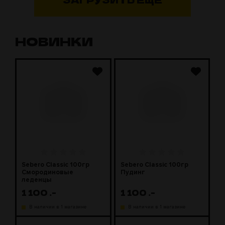
НОВИНКИ
Sebero Classic 100гр
Sebero Classic 100гр
S
Смородиновые
Пудинг
М
леденцы
1 100
.-
1 100
.-
1
В наличии в 1 магазине
В наличии в 1 магазине