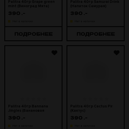
Palitra 40гр Grape green
Palitra 40гр Samurai Drink
mint (Виноград Мята)
(Напиток Самурая)
390
.-
390
.-
Нет в наличии
Нет в наличии
ПОДРОБНЕЕ
ПОДРОБНЕЕ
Palitra 40гр Bannana
Palitra 40гр Cactus Pir
Jingles (Банановая
(Кактус)
жвачка)
390
.-
390
.-
Нет в наличии
Нет в наличии