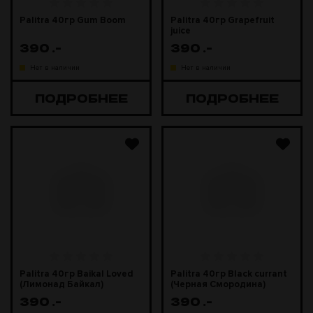
Palitra 40гр Gum Boom
Palitra 40гр Grapefruit
juice
390
.-
390
.-
Нет в наличии
Нет в наличии
ПОДРОБНЕЕ
ПОДРОБНЕЕ
Palitra 40гр Baikal Loved
Palitra 40гр Black currant
(Лимонад Байкал)
(Черная Смородина)
390
.-
390
.-