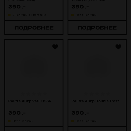
лимонад)
390
.-
390
.-
В наличии в 1 магазине
Нет в наличии
ПОДРОБНЕЕ
ПОДРОБНЕЕ
Palitra 40гр Vafli USSR
Palitra 40гр Double frost
390
.-
390
.-
Нет в наличии
Нет в наличии