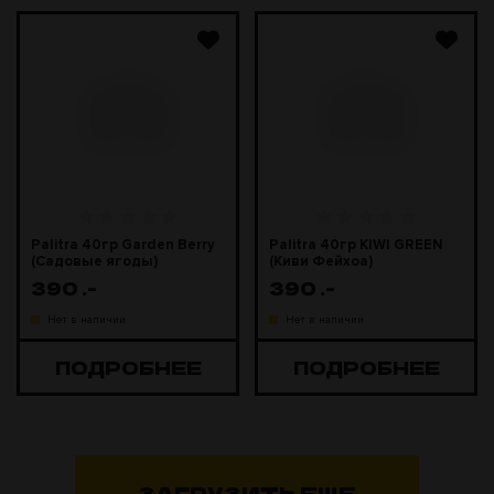
Palitra 40гр Garden Berry
Palitra 40гр KIWI GREEN
(Садовые ягоды)
(Киви Фейхоа)
390
.-
390
.-
Нет в наличии
Нет в наличии
ПОДРОБНЕЕ
ПОДРОБНЕЕ
ЗАГРУЗИТЬ ЕЩЕ